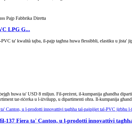
PVC LPG G...
C ta' kwalità tajba, il-pajp tagħna huwa flessibbli, elastiku u jista' ji
l-bejgħ huwa ta' USD 8 miljun. Fil-preżent, il-kumpanija għandha dipart
partiment tar-riċerka u l-iżvilupp, u dipartimenti oħra. Il-kumpanija għan
-137 Fiera ta' Canton, u l-prodotti innovattivi tagħha t