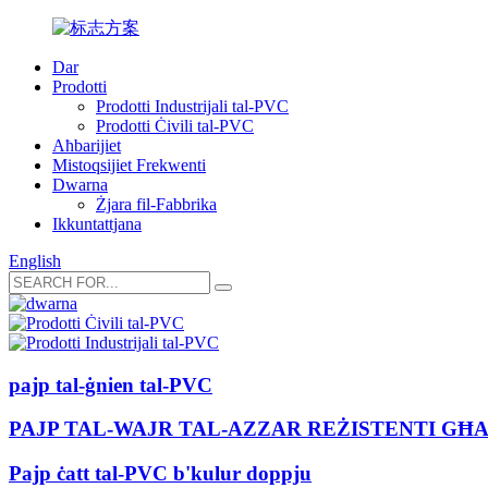
Dar
Prodotti
Prodotti Industrijali tal-PVC
Prodotti Ċivili tal-PVC
Aħbarijiet
Mistoqsijiet Frekwenti
Dwarna
Żjara fil-Fabbrika
Ikkuntattjana
English
pajp tal-ġnien tal-PVC
PAJP TAL-WAJR TAL-AZZAR REŻISTENTI GĦA
Pajp ċatt tal-PVC b'kulur doppju