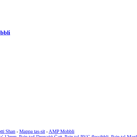
ibbli
tti Sħan
-
Mappa tas-sit
-
AMP Mobbli
ta' 12mm
,
Pajp tad-Drenaġġ Ċatt
,
Pajp tal-PVC flessibbli
,
Pajp tal-Man