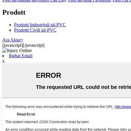
Prodott
Prodotti Industrijali tal-PVC
Prodotti Ċivili tal-PVC
Ara Aktar+
[javascript]
[/javascript]
Ibgħat Email
x