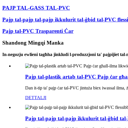
PAJP TAL-GASS TAL-PVC
Pajp tal-pajp tal-pajp ikkulurit tal-ġbid tal-PVC fless
Pajp tal-PVC Trasparenti Ċar
Shandong Mingqi Manka
In-negozju ewlieni tagħha jinkludi l-produzzjoni ta' pajpijiet tal
Pajp tal-plastik artab tal-PVC Pajp ċar għa
Dan it-tip ta' pajp ċar tal-PVC jintuża biex iwassal ilma, ż
DETTALJI
Pajp tal-pajp tal-pajp ikkulurit tal-ġbid tal