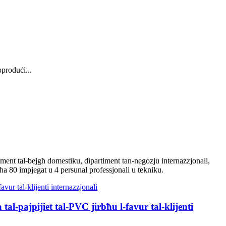
pproduċi...
iment tal-bejgħ domestiku, dipartiment tan-negozju internazzjonali,
dha 80 impjegat u 4 persunal professjonali u tekniku.
al-pajpijiet tal-PVC jirbħu l-favur tal-klijenti