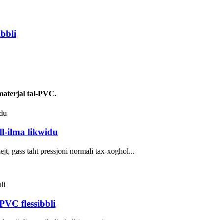
ibbli
-materjal tal-PVC.
ll-ilma likwidu
ejt, gass taħt pressjoni normali tax-xogħol...
-PVC flessibbli