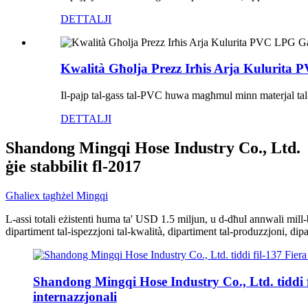
DETTALJI
Kwalità Għolja Prezz Irħis Arja Kulurita 
Il-pajp tal-gass tal-PVC huwa magħmul minn materjal tal-PV
DETTALJI
Shandong Mingqi Hose Industry Co., Ltd.
ġie stabbilit fl-2017
Għaliex tagħżel Mingqi
L-assi totali eżistenti huma ta' USD 1.5 miljun, u d-dħul annwali mil
dipartiment tal-ispezzjoni tal-kwalità, dipartiment tal-produzzjoni, di
Shandong Mingqi Hose Industry Co., Ltd. tiddi fil
internazzjonali