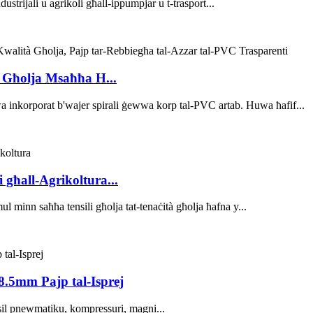
dustrijali u agrikoli għall-ippumpjar u t-trasport...
à Għolja Msaħħa H...
uwa inkorporat b'wajer spirali ġewwa korp tal-PVC artab. Huwa ħafif...
i għall-Agrikoltura...
l minn saħħa tensili għolja tat-tenaċità għolja ħafna y...
 8.5mm Pajp tal-Isprej
asil pnewmatiku, kompressuri, magni...