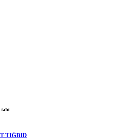
 taħt
T-TIĠBID