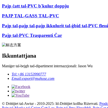
Pajp ċatt tal-PVC b'kulur doppju
PAJP TAL-GASS TAL-PVC
Pajp tal-pajp tal-pajp ikkulurit tal-ġbid tal-PVC fless
Pajp tal-PVC Trasparenti Ċar
Ikkuntattjana
Maniġer tal-bejgħ tad-dipartiment internazzjonali: Jason Wu
Tel:
+86 13153990777
Email:
export@mqhose.com
© Drittijiet tal-Awtur - 2010-2025: Id-Drittijiet kollha Riżervati.
Prodo
Pajp tal-Manka tal-Ġnien Ċatt Lay
,
Pajp tal-Ilma Flessibbli
,
Pajp Ċar 