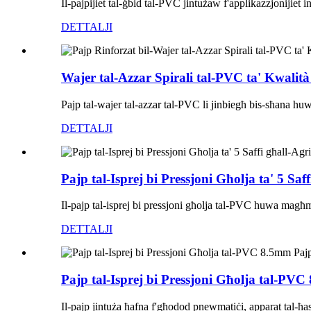
Il-pajpijiet tal-ġbid tal-PVC jintużaw f'applikazzjonijiet in
DETTALJI
Wajer tal-Azzar Spirali tal-PVC ta' Kwalit
Pajp tal-wajer tal-azzar tal-PVC li jinbiegħ bis-sħana h
DETTALJI
Pajp tal-Isprej bi Pressjoni Għolja ta' 5 Saff
Il-pajp tal-isprej bi pressjoni għolja tal-PVC huwa magħmu
DETTALJI
Pajp tal-Isprej bi Pressjoni Għolja tal-PVC
Il-pajp jintuża ħafna f'għodod pnewmatiċi, apparat tal-ħ